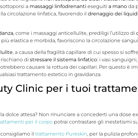
 sottoporsi a
massaggi linfodrenanti
eseguiti
a mano
da p
la circolazione linfatica, favorendo il
drenaggio dei liquid
idanza
, come i massaggi anticellulite, prediligi l’utilizzo di
 più elastica e morbida, favoriscono la circolazione sangu
lulite
, a causa della fragilità capillare di cui spesso si soff
 rischiano di
stressare il sistema linfatico
: i vasi sanguigni,
potrebbero causare la rottura dei capillari. Per questo è 
ualsiasi trattamento estetico in gravidanza.
y Clinic per i tuoi trattamen
 la dolce attesa? Non rinunciare a concederti una dose extr
rattamenti per il corpo
potrai contrastare gli inestetismi su
 consigliamo il
trattamento Pureskin
, per la pulizia profo