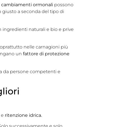
i
cambiamenti ormonali
possono
to giusto a seconda del tipo di
 ingredienti naturali e bio e prive
soprattutto nelle carnagioni più
ntengano un
fattore di protezione
ta da persone competenti e
liori
e
ritenzione idrica.
 Solo successivamente e solo