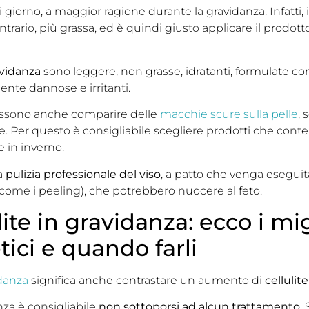
i giorno, a maggior ragione durante la gravidanza. Infatti, 
ontrario, più grassa, ed è quindi giusto applicare il prodot
avidanza
sono leggere, non grasse, idratanti, formulate con
nte dannose e irritanti.
possono anche comparire delle
macchie scure sulla pelle
, 
e. Per questo è consigliabile scegliere prodotti che co
e in inverno.
a
pulizia professionale del viso
, a patto che venga esegui
 (come i peeling), che potrebbero nuocere al feto.
ite in gravidanza: ecco i mig
tici e quando farli
idanza
significa anche contrastare un aumento di
cellulite
nza è consigliabile
non sottoporsi ad alcun trattamento
.