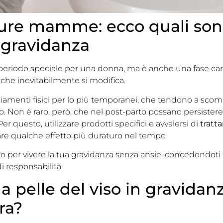
ture mamme: ecco quali sono
n gravidanza
eriodo speciale per una donna, ma è anche una fase cara
che inevitabilmente si modifica.
amenti fisici per lo più temporanei, che tendono a scompar
. Non è raro, però, che nel post-parto possano persister
Per questo, utilizzare prodotti specifici e avvalersi di
tratt
are qualche effetto più duraturo nel tempo
 per vivere la tua gravidanza senza ansie, concedendoti
 responsabilità.
a pelle del viso in gravida
ra?