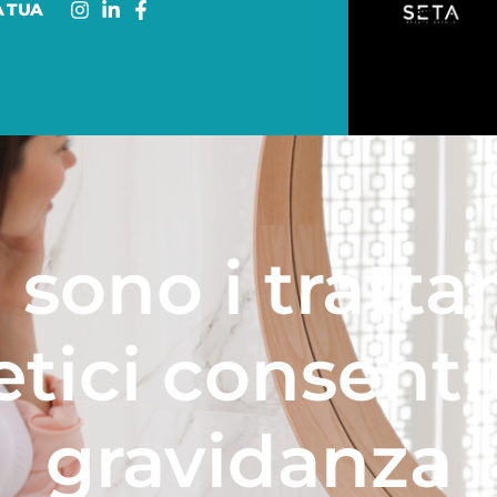
A TUA
 sono i tratt
etici consentit
gravidanza