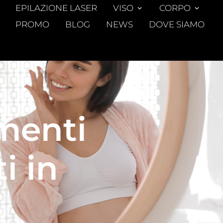
EPILAZIONE LASER
VISO
CORPO
PROMO
BLOG
NEWS
DOVE SIAMO
amenti
i in