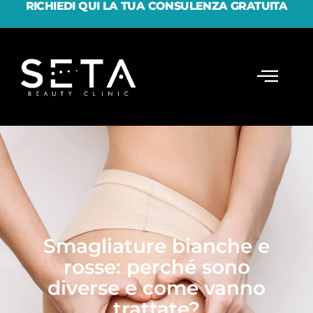
RICHIEDI QUI LA TUA CONSULENZA GRATUITA
Smagliature bianche e
rosse: perché sono
diverse e come vanno
trattate?