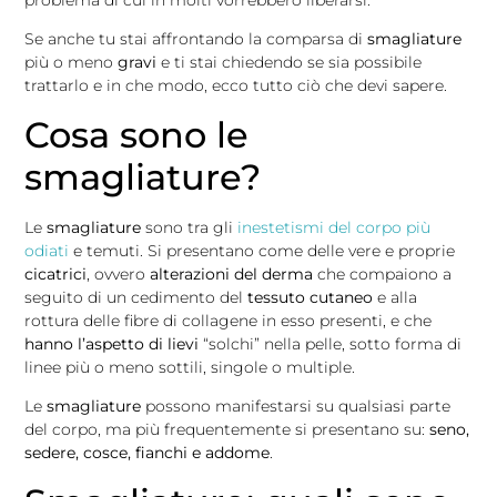
problema di cui in molti vorrebbero liberarsi.
Se anche tu stai affrontando la comparsa di
smagliature
più o meno
gravi
e ti stai chiedendo se sia possibile
trattarlo e in che modo, ecco tutto ciò che devi sapere.
Cosa sono le
smagliature?
Le
smagliature
sono tra gli
inestetismi del corpo più
odiati
e temuti. Si presentano come delle vere e proprie
cicatrici
, ovvero
alterazioni del derma
che compaiono a
seguito di un cedimento del
tessuto cutaneo
e alla
rottura delle fibre di collagene in esso presenti, e che
hanno l’aspetto di lievi
“solchi” nella pelle, sotto forma di
linee più o meno sottili, singole o multiple.
Le
smagliature
possono manifestarsi su qualsiasi parte
del corpo, ma più frequentemente si presentano su:
seno,
sedere, cosce, fianchi e addome
.