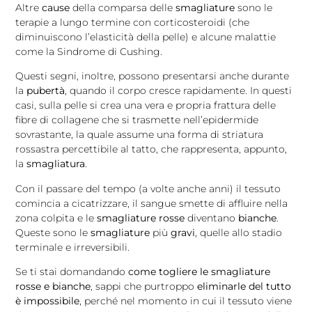
Altre
cause
della comparsa delle
smagliature
sono le
terapie a lungo termine con corticosteroidi (che
diminuiscono l’elasticità della pelle) e alcune malattie
come la Sindrome di Cushing.
Questi segni, inoltre, possono presentarsi anche durante
la
pubertà
, quando il corpo cresce rapidamente. In questi
casi, sulla pelle si crea una vera e propria frattura delle
fibre di collagene che si trasmette nell’epidermide
sovrastante, la quale assume una forma di striatura
rossastra percettibile al tatto, che rappresenta, appunto,
la
smagliatura
.
Con il passare del tempo (a volte anche anni) il tessuto
comincia a cicatrizzare, il sangue smette di affluire nella
zona colpita e le
smagliature rosse
diventano
bianche
.
Queste sono le
smagliature
più
gravi
, quelle allo stadio
terminale e irreversibili.
Se ti stai domandando
come togliere le
smagliature
rosse e bianche
, sappi che purtroppo
eliminarle del tutto
è impossibile
, perché nel momento in cui il tessuto viene