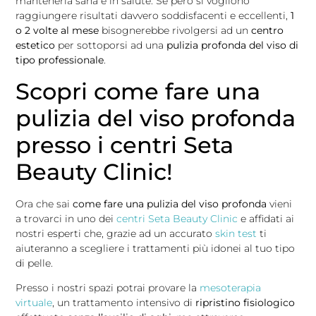
mantenerla sana e in salute. Se però si vogliono
raggiungere risultati davvero soddisfacenti e eccellenti,
1
o 2 volte al mese
bisognerebbe rivolgersi ad un
centro
estetico
per sottoporsi ad una
pulizia profonda del viso di
tipo professionale
.
Scopri come fare una
pulizia del viso profonda
presso i centri Seta
Beauty Clinic!
Ora che sai
come fare una pulizia del viso profonda
vieni
a trovarci in uno dei
centri Seta Beauty Clinic
e affidati ai
nostri esperti che, grazie ad un accurato
skin test
ti
aiuteranno a scegliere i trattamenti più idonei al tuo tipo
di pelle.
Presso i nostri spazi potrai provare la
mesoterapia
virtuale
, un trattamento intensivo di
ripristino fisiologico