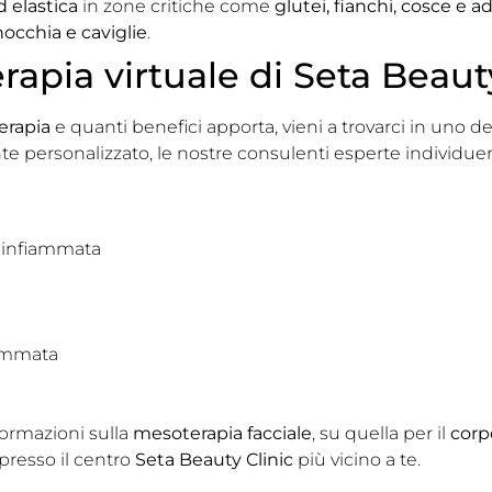
d elastica
in zone critiche come
glutei, fianchi, cosce e
nocchia e caviglie
.
rapia virtuale di Seta Beauty
erapia
e quanti benefici apporta, vieni a trovarci in uno de
e personalizzato, le nostre consulenti esperte individue
n infiammata
iammata
ormazioni sulla
mesoterapia facciale
, su quella per il
corp
presso il centro
Seta Beauty Clinic
più vicino a te.