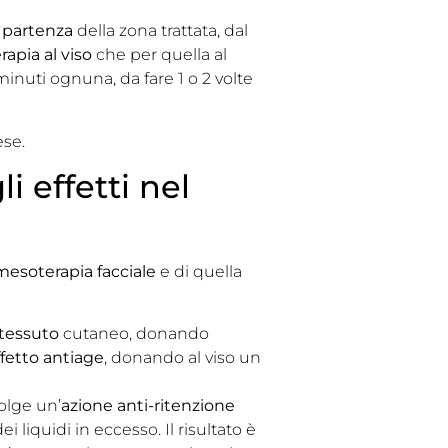
 partenza
della zona trattata, dal
apia al viso
che per quella al
minuti ognuna, da fare 1 o 2 volte
ese.
i effetti nel
mesoterapia facciale
e di quella
 tessuto
cutaneo, donando
ffetto antiage
, donando al viso un
volge un’
azione anti-ritenzione
i liquidi in eccesso. Il risultato è