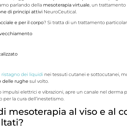
tiamo parlando della
mesoterapia virtuale
, un trattamento
ne di principi attivi
NeuroCeutical.
cciale e per il corpo
? Si tratta di un trattamento particol
’invecchiamento
alizzato
l ristagno dei liquidi
nei tessuti cutanei e sottocutanei, m
e delle rughe
sul volto.
so impulsi elettrici e vibrazioni, apre un canale nel derm
to per la cura dell’inestetismo.
i mesoterapia al viso e al 
ltati?