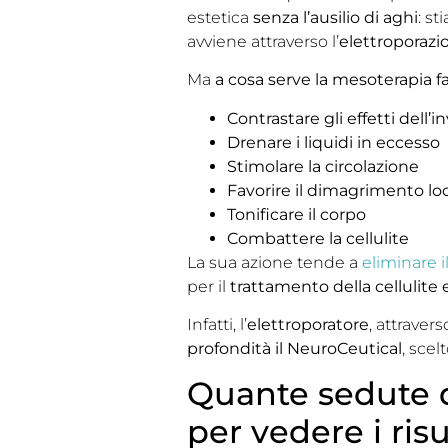
estetica
senza l’ausilio di aghi
: s
avviene attraverso l’
elettroporazio
Ma
a cosa serve la mesoterapia fa
Contrastare gli effetti dell
Drenare i liquidi in eccesso
Stimolare la circolazione
Favorire il dimagrimento loc
Tonificare il corpo
Combattere la cellulite
La sua azione tende a
eliminare i
per il
trattamento della cellulite 
Infatti, l’
elettroporatore
, attraver
profondità il NeuroCeutical
, scel
Quante sedute d
per vedere i risu