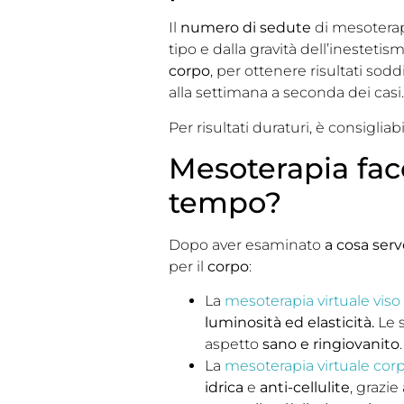
Il
numero di sedute
di mesoterap
tipo e dalla gravità dell’inesteti
corpo
, per ottenere risultati so
alla settimana a seconda dei casi.
Per risultati duraturi, è consigl
Mesoterapia facci
tempo?
Dopo aver esaminato
a cosa ser
per il
corpo
:
La
mesoterapia virtuale viso
luminosità ed elasticità.
Le 
aspetto
sano e ringiovanito
.
La
mesoterapia virtuale cor
idrica
e
anti-cellulite
, grazie