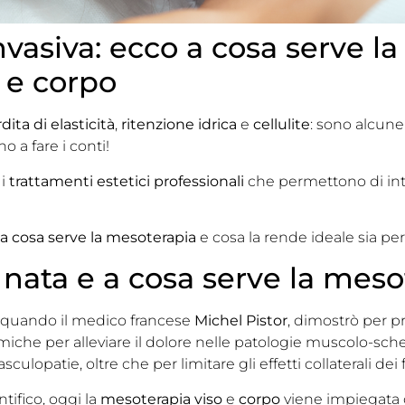
nvasiva: ecco a cosa serve l
o e corpo
dita di elasticità
,
ritenzione idrica
e
cellulite
: sono alcune
o a fare i conti!
 i
trattamenti estetici professionali
che permettono di int
a cosa serve la mesoterapia
e cosa la rende ideale sia per 
 nata e a cosa serve la meso
, quando il medico francese
Michel Pistor
, dimostrò per pri
miche per alleviare il dolore nelle patologie muscolo-schel
vasculopatie, oltre che per limitare gli effetti collaterali dei
tifico, oggi la
mesoterapia viso
e
corpo
viene impiegata 