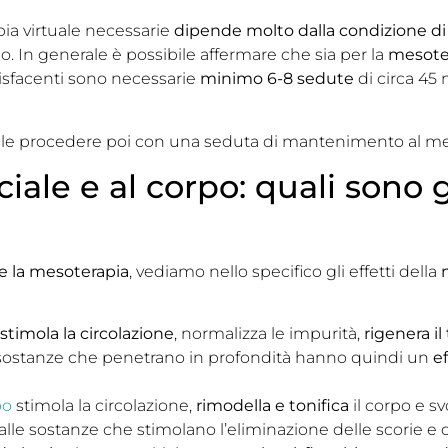
ia virtuale necessarie
dipende molto dalla condizione di
smo. In generale è possibile affermare che sia per la
mesoter
ddisfacenti sono necessarie
minimo 6-8 sedute
di circa 45 
iabile procedere poi con una seduta di mantenimento al m
ale e al corpo: quali sono gl
ve la mesoterapia
, vediamo nello specifico gli effetti della
stimola la circolazione
, normalizza le impurità,
rigenera il
sostanze che penetrano in profondità hanno quindi un
e
po
stimola la circolazione,
rimodella e tonifica
il corpo e s
 alle sostanze che stimolano l’eliminazione delle scorie e de