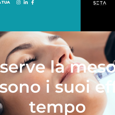
A TUA
 serve la meso
sono i suoi ef
tempo