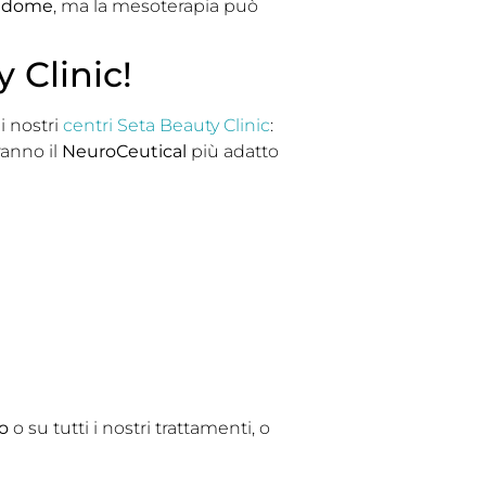
 addome
, ma la mesoterapia può
 Clinic!
i nostri
centri Seta Beauty Clinic
:
ranno il
NeuroCeutical
più adatto
o
o su tutti i nostri trattamenti, o