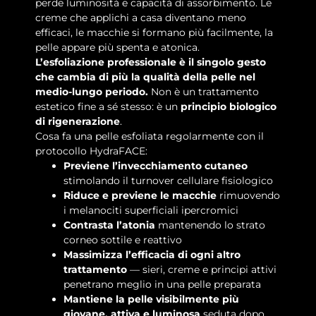
perde luminosità e capacità di assorbimento. Le
creme che applichi a casa diventano meno
efficaci, le macchie si formano più facilmente, la
pelle appare più spenta e atonica.
L’esfoliazione professionale è il singolo gesto
che cambia di più la qualità della pelle nel
medio-lungo periodo.
Non è un trattamento
estetico fine a sé stesso: è un
principio biologico
di rigenerazione
.
Cosa fa una pelle esfoliata regolarmente con il
protocollo HydraFACE:
Previene l’invecchiamento cutaneo
stimolando il turnover cellulare fisiologico
Riduce e previene le macchie
rimuovendo
i melanociti superficiali ipercromici
Contrasta l’atonia
mantenendo lo strato
corneo sottile e reattivo
Massimizza l’efficacia di ogni altro
trattamento
— sieri, creme e principi attivi
penetrano meglio in una pelle preparata
Mantiene la pelle visibilmente più
giovane, attiva e luminosa
seduta dopo