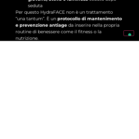
seduta
Per questo HydraFACE non è un trattamento
“una tantum”. È un
protocollo di mantenimento
e prevenzione antiage
da inserire nella propria
routine di benessere come il fitness o la
nutrizione.
La beauty routine:
tutti sappiamo che serve.
Quasi nessuno la fa davvero.
Oggi tutti sappiamo che la pelle ha bisogno di
una skincare routine quotidiana per mantenersi
sana, giovane e luminosa. Lo dicono i
dermatologi, lo ripetono le riviste, lo spiegano gli
influencer.
Ma tra il sapere e il fare c’è un
abisso.