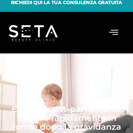
RICHIEDI QUI LA TUA CONSULENZA GRATUITA
Estetica post-parto: come
tornare rapidamente in
forma dopo la gravidanza