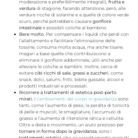
moderazione e preferibilmente integrali),
frutta e
verdura
di stagione, facendo attenzione, però, alle
verdure ricche di solanine e a quelle di colore verde
scuro, perché potrebbero causare
gonfiore
intestinale
e possibili coliche al bambino.
Be
re molto
. Per compensare i liquidi che perdi con
l’allattamento e facilitare l’eliminazione delle
tossine, consuma molta acqua, ma anche tisane,
magari a base quelle che contribuiscono a
eliminare il gonfiore addominale, utili anche per
alleviare le coliche ai bambini. Inoltre, cerca di
evitare
cibi ricchi di sale, grassi e zuccheri
, come
snack, dolci, salumi, fritti, bibite gassate, alcool e
prodotti industriali e processati.
Ricorrere a trattamenti di estetica post-parto
mirati.
I
cambiamenti del corpo in gravidanza
sono
tanti, come l’aumento di peso, la perdita di tonicità
di pelle e muscoli, le smagliature, l’accumulo di
grasso e l’aumento di ritenzione idrica e cellulite.
Oltre a dieta e movimento, un aiuto prezioso per
tornare in forma dopo la gravidanza
, sono i
trattamenti estetici
, che, se correttamente eseguiti