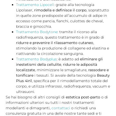
Trattamento Lipocell
: grazie alla tecnologia
Lipolaser,
rimodella e definisce il corpo
, soprattutto
in quelle zone predisposte all’accumulo di adipe in
eccesso come pancia, fianchi, culottes de cheval,
braccia e ginocchia.
Trattamento Bodytone
: tramite il ricorso alla
radiofrequenza, questo trattamento è in grado di
ridurre e prevenire il rilassamento cutaneo
,
stimolando la produzione di collagene ed elastina e
riattivando la circolazione sanguigna.
Trattamento Bodyplus
: è adatto ad
eliminare gli
inestetismi della cellulite
,
ridurre le adiposità
localizzate
, minimizzare le smagliature,
rassodare e
tonificare
i tessuti. Si avvale della tecnologia
Beauty
Plus 4in1
, specifica per il rimodellamento totale del
corpo, e utilizza infrarossi, radiofrequenza, vacuum e
ultrasuoni.
Se hai bisogno di altri consigli di
estetica post-parto
o di
informazioni ulteriori su tutti i nostri trattamenti
modellanti e dimagranti,
contattaci
o richiedi una
consulenza gratuita in una delle nostre tante sedi e ti