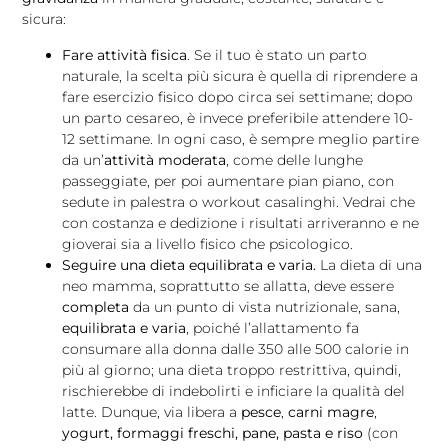
sicura:
Fa
re attività fisica
. Se il tuo è stato un parto
naturale, la scelta più sicura è quella di riprendere a
fare esercizio fisico dopo circa sei settimane; dopo
un parto cesareo, è invece preferibile attendere 10-
12 settimane. In ogni caso, è sempre meglio partire
da un’
attività moderata
, come delle lunghe
passeggiate, per poi aumentare pian piano, con
sedute in palestra o workout casalinghi. Vedrai che
con costanza e dedizione i risultati arriveranno e ne
gioverai sia a livello fisico che psicologico.
Seguire una dieta equilibrata e varia.
La dieta di una
neo mamma, soprattutto se allatta, deve essere
completa
da un punto di vista nutrizionale, sana,
equilibrata e varia
, poiché l’allattamento fa
consumare alla donna dalle 350 alle 500 calorie in
più al giorno; una dieta troppo restrittiva, quindi,
rischierebbe di indebolirti e inficiare la qualità del
latte. Dunque, via libera a
pesce
,
carni magre
,
yogurt, formaggi freschi, pane, pasta e riso
(con