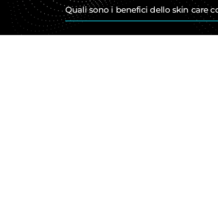
Quali sono i benefici dello skin care 
Quali sono i prodotti utilizzati per lo 
Dove posso effettuare un trattamento
RICHIEDI LA TUA CONSULENZA GRATUITA