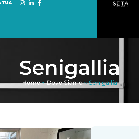
A TUA
Senigallia
Home
»
Dove Siamo
»
Senigallia