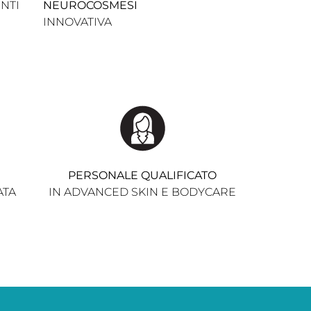
NTI
NEUROCOSMESI
molto avanz
INNOVATIVA
molta atte
ragazze che
PERSONALE QUALIFICATO
ATA
IN ADVANCED SKIN E BODYCARE