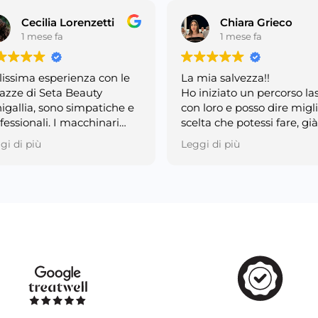
Cecilia Lorenzetti
Chiara Grieco
1 mese fa
1 mese fa
lissima esperienza con le
La mia salvezza!!
azze di Seta Beauty
Ho iniziato un percorso la
igallia, sono simpatiche e
con loro e posso dire migl
fessionali. I macchinari
scelta che potessi fare, già
no una tecnologia
dalla prima seduta si
gi di più
Leggi di più
zata e indolore, già dalla
vedevano subito i risultati
onda seduta ho notato un
ora che sono alla quinta m
lioramento generale e
sembra un sogno.
no risolto i miei problemi
Staff gentilissimo le ragaz
 un'estetica avanzata. I
accolgono e ti spiegano t
o macchinari sono più
passo per passo, molto
icaci di quelli di Biolaser
delicate quando ti trattan
 avevo provato in passaro.
poi velocissime, il massim
o la soluzione definitiva
che ho aspettato è stato 
'epilazione oltre ad
minuto!
ludere accoglienza,
Lo consiglio vivamente
patia e ottimi risultati!
professionalità gentilezza