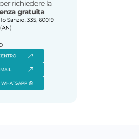
per richiedere la
enza gratuita
llo Sanzio, 335, 60019
 (AN)
00
 CENTRO
EMAIL
SU WHATSAPP