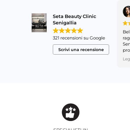
Seta Beauty Clinic
Senigallia
Bel
321 recensioni su Google
rag
Sen
Scrivi una recensione
pro
han
Leg
avan
sec
mig
han
con
lor
eff
che
Son
all
inc
sim